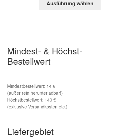
Ausführung wählen
Produkt
weist
mehrere
Varianten
auf.
Die
Mindest- & Höchst-
Optionen
Bestellwert
können
auf
der
Produktseite
Mindestbestellwert: 14 €
(außer rein herunterladbar!)
gewählt
Höchstbestellwert: 140 €
werden
(exklusive Versandkosten etc.)
Liefergebiet