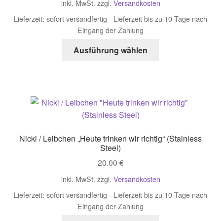
auf
inkl. MwSt.
zzgl.
Versandkosten
der
Lieferzeit:
sofort versandfertig - Lieferzeit bis zu 10 Tage nach
Produktseite
Eingang der Zahlung
gewählt
Dieses
Ausführung wählen
werden
Produkt
weist
mehrere
Varianten
auf.
Die
Optionen
Nicki / Leibchen „Heute trinken wir richtig“ (Stainless
können
Steel)
auf
20.00
€
der
inkl. MwSt.
zzgl.
Versandkosten
Produktseite
gewählt
Lieferzeit:
sofort versandfertig - Lieferzeit bis zu 10 Tage nach
werden
Eingang der Zahlung
Dieses