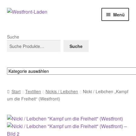
Zur
Zum
Menü
Navigation
Inhalt
springen
springen
Infos zu WF
Suche
EINKAUFEN (Westfront-Sortiment)
Suche
EINKAUFEN (alle Produkte inkl. Bands)
Kategorie
Drittanbieter
auswählen
Start
Textilien
Nickis / Leibchen
Nicki / Leibchen „Kampf
Mein Konto
um die Freiheit“ (Westfront)
Kasse
Warenkorb