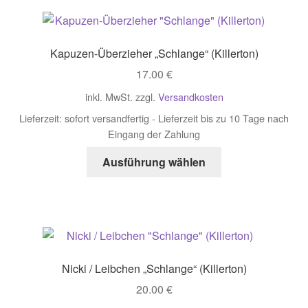
Kapuzen-Überzieher „Schlange“ (Killerton)
17.00
€
inkl. MwSt.
zzgl.
Versandkosten
Lieferzeit:
sofort versandfertig - Lieferzeit bis zu 10 Tage nach
Eingang der Zahlung
Dieses
Ausführung wählen
Produkt
weist
mehrere
Varianten
auf.
Die
Nicki / Leibchen „Schlange“ (Killerton)
Optionen
20.00
€
können