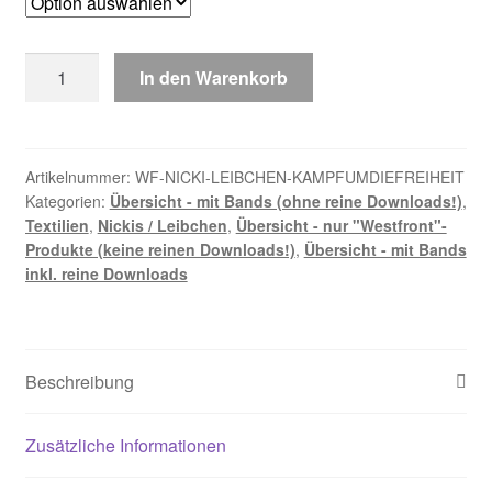
Nicki
In den Warenkorb
/
Leibchen
"Kampf
um
Artikelnummer:
WF-NICKI-LEIBCHEN-KAMPFUMDIEFREIHEIT
Kategorien:
Übersicht - mit Bands (ohne reine Downloads!)
,
die
Textilien
,
Nickis / Leibchen
,
Übersicht - nur "Westfront"-
Freiheit"
Produkte (keine reinen Downloads!)
,
Übersicht - mit Bands
(Westfront)
inkl. reine Downloads
Menge
Beschreibung
Zusätzliche Informationen