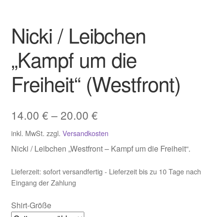
Individuelle Shirts
Nicki / Leibchen
Pflegehinweise
„Kampf um die
E-Mail-Rundbrief
Freiheit“ (Westfront)
Unter
Rechtliches
öffnen
14.00
€
–
20.00
€
inkl. MwSt.
zzgl.
Versandkosten
Nicki / Leibchen „Westfront – Kampf um die Freiheit“.
Lieferzeit:
sofort versandfertig - Lieferzeit bis zu 10 Tage nach
Eingang der Zahlung
Shirt-Größe